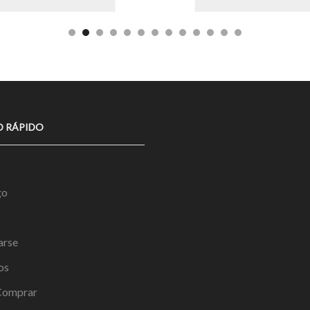
O RÁPIDO
go
arse
os
omprar