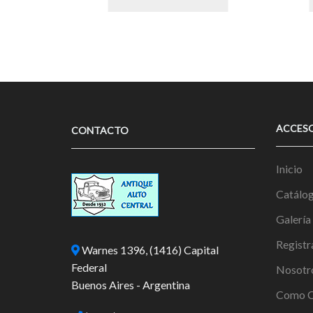
ACCES
CONTACTO
Inicio
Catálo
Galería
Registr
Warnes 1396, (1416) Capital
Federal
Nosotr
Buenos Aires - Argentina
Como C