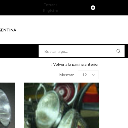
Entrar /
0
Registro
RGENTINA
Search
input
Volver a la pagina anterior
Products
Mostrar
per
page