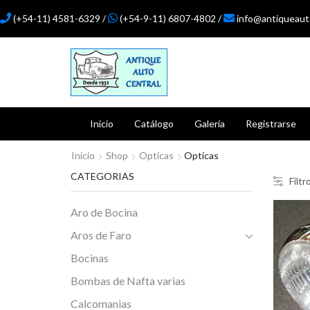
(+54-11) 4581-6329 /
(+54-9-11) 6807-4802 /
info@antiqueaut
Inicio
Catálogo
Galería
Registrarse
Inicio
Shop
Opticas
Opticas
CATEGORIAS
Filtr
Aro de Bocina
Aros de Faro
Bocinas
Bombas de Nafta varias
Calcomanias