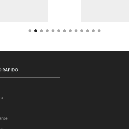
O RÁPIDO
go
arse
os