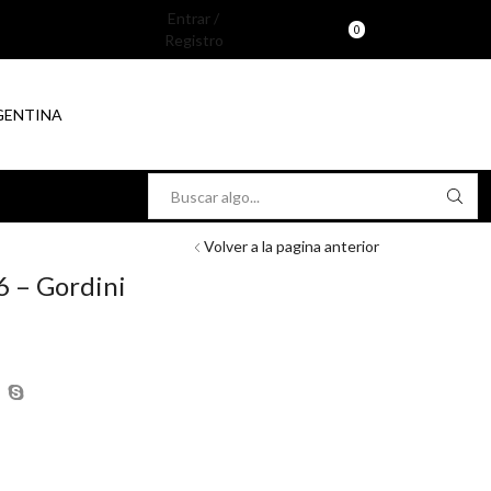
Entrar /
0
Registro
RGENTINA
Search
input
Volver a la pagina anterior
6 – Gordini