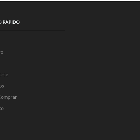
O RÁPIDO
go
arse
os
omprar
to