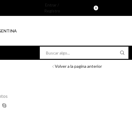
Entrar /
0
Registro
RGENTINA
Search
input
Volver a la pagina anterior
ntos