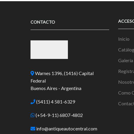
ACCES
CONTACTO
Inicio
Catálo
Galería
Registr
Warnes 1396, (1416) Capital
Federal
Nosotr
Buenos Aires - Argentina
Como C
(5411) 4 581-6329
Contac
(+54-9-11) 6807-4802
info@antiqueautocentral.com