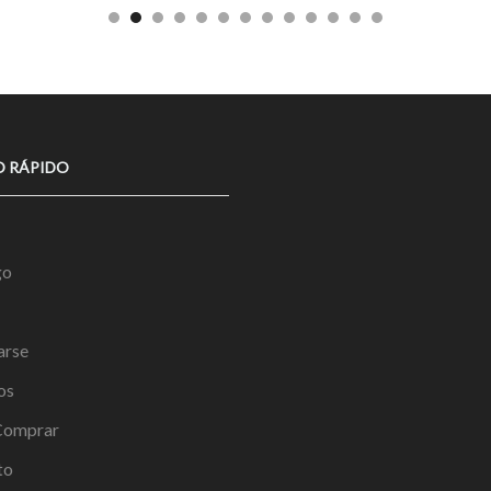
O RÁPIDO
go
arse
os
omprar
to