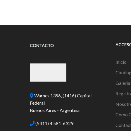
ACCES
CONTACTO
Inicio
Catálo
Galería
Registr
Warnes 1396, (1416) Capital
Federal
Nosotr
Buenos Aires - Argentina
Como C
(5411) 4 581-6329
Contac