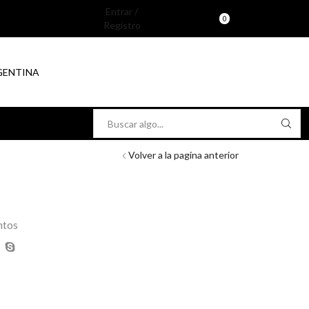
Entrar /
0
Registro
RGENTINA
Search
input
Volver a la pagina anterior
ntos