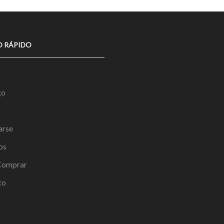
O RÁPIDO
go
arse
os
omprar
to