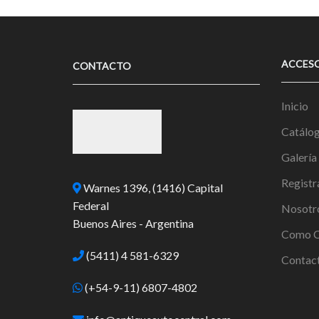
ACCES
CONTACTO
Inicio
Catálo
Galería
Registr
Warnes 1396, (1416) Capital
Federal
Nosotr
Buenos Aires - Argentina
Como C
(5411) 4 581-6329
Contac
(+54-9-11) 6807-4802