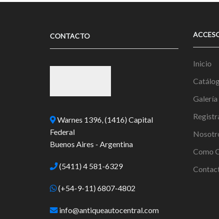
ACCES
CONTACTO
Inicio
Catálo
Galería
Registr
Warnes 1396, (1416) Capital
Federal
Nosotr
Buenos Aires - Argentina
Como C
(5411) 4 581-6329
Contac
(+54-9-11) 6807-4802
info@antiqueautocentral.com