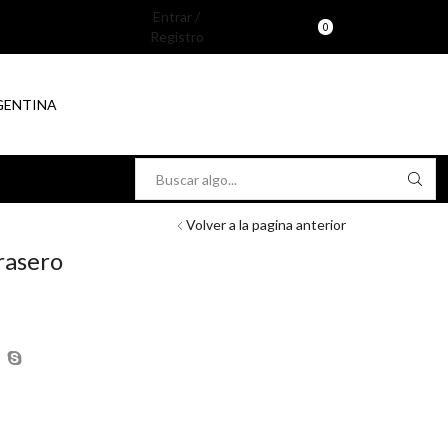
Entrar /
0
Registro
RGENTINA
Search
input
Volver a la pagina anterior
rasero