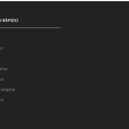
O RÁPIDO
go
arse
os
omprar
to