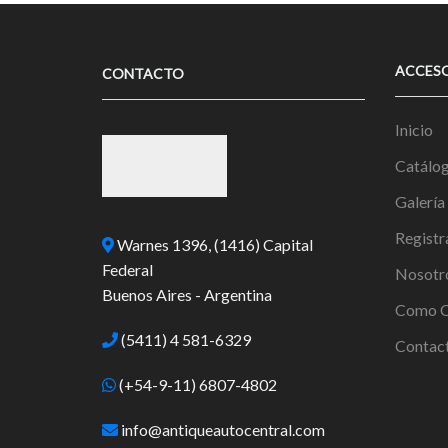
ACCES
CONTACTO
Inicio
Catálo
Galería
Registr
Warnes 1396, (1416) Capital
Federal
Nosotr
Buenos Aires - Argentina
Como C
(5411) 4 581-6329
Contac
(+54-9-11) 6807-4802
info@antiqueautocentral.com