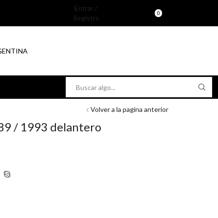
Entrar /
0
Registro
RGENTINA
Search
input
Volver a la pagina anterior
89 / 1993 delantero