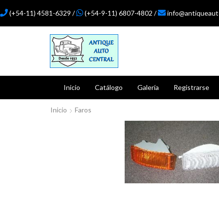
(+54-11) 4581-6329 /
(+54-9-11) 6807-4802 /
info@antiqueaut
Inicio
Catálogo
Galería
Registrarse
Inicio
Faros