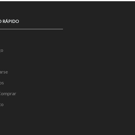
O RÁPIDO
go
arse
os
omprar
to