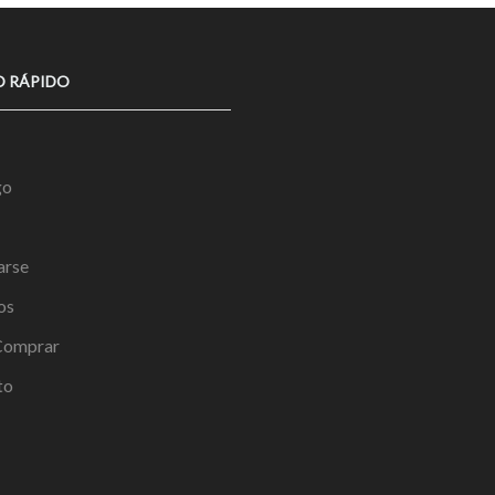
O RÁPIDO
go
arse
os
omprar
to