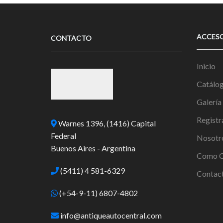
ACCES
CONTACTO
Inicio
Catálo
Galería
Registr
Warnes 1396, (1416) Capital
Federal
Nosotr
Buenos Aires - Argentina
Como C
(5411) 4 581-6329
Contac
(+54-9-11) 6807-4802
info@antiqueautocentral.com