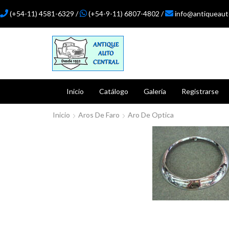
(+54-11) 4581-6329 /
(+54-9-11) 6807-4802 /
info@antiqueaut
Inicio
Catálogo
Galería
Registrarse
Inicio
Aros De Faro
Aro De Optica