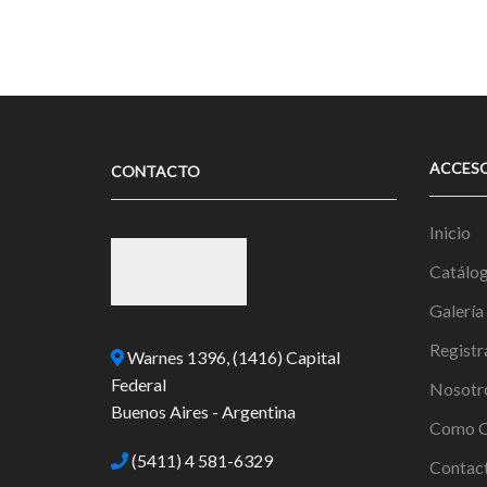
ACCES
CONTACTO
Inicio
Catálo
Galería
Registr
Warnes 1396, (1416) Capital
Federal
Nosotr
Buenos Aires - Argentina
Como C
(5411) 4 581-6329
Contac