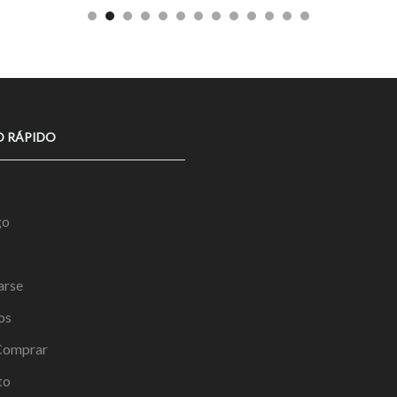
O RÁPIDO
go
arse
os
omprar
to