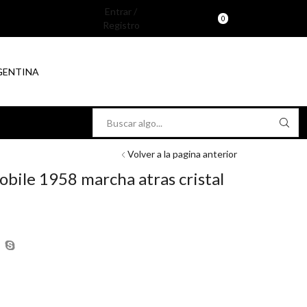
Entrar /
0
Registro
RGENTINA
Search
input
Volver a la pagina anterior
obile 1958 marcha atras cristal